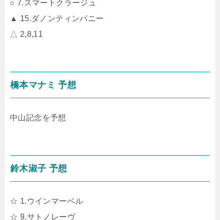
○ 7.スマートクラージュ
▲ 15.ダノンティンパニー
△ 2,8,11
橋本マナミ 予想
中山記念を予想
鈴木淑子 予想
☆ 1.ウインマーベル
☆ 9.サトノレーヴ