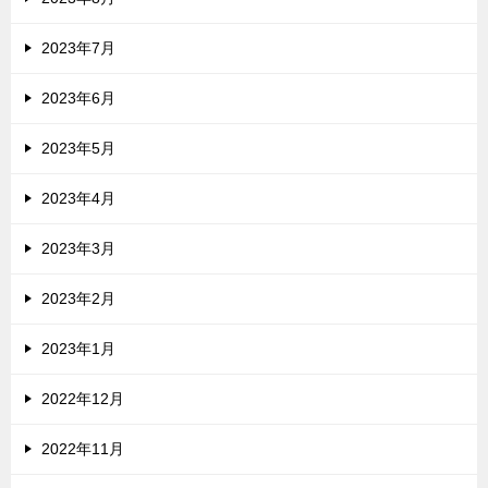
2023年7月
2023年6月
2023年5月
2023年4月
2023年3月
2023年2月
2023年1月
2022年12月
2022年11月