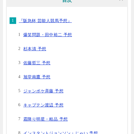
目次
『阪急杯 芸能人競馬予想』
爆笑問題・田中裕二 予想
杉本清 予想
佐藤哲三 予想
旭堂南鷹 予想
ジャンポケ斉藤 予想
キャプテン渡辺 予想
霜降り明星・粗品 予想
インスタントジョンソン・じゃい 予想