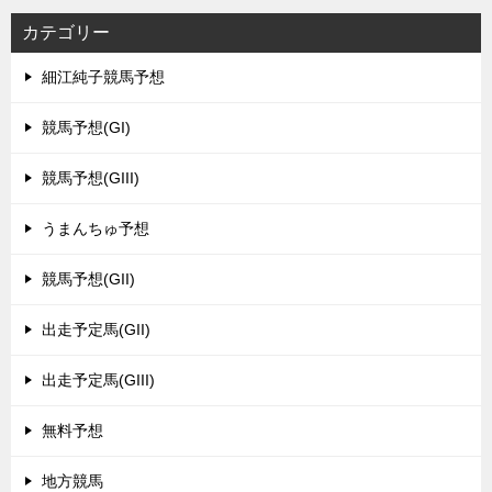
カテゴリー
細江純子競馬予想
競馬予想(GI)
競馬予想(GIII)
うまんちゅ予想
競馬予想(GII)
出走予定馬(GII)
出走予定馬(GIII)
無料予想
地方競馬