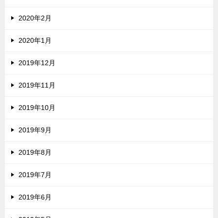
2020年2月
2020年1月
2019年12月
2019年11月
2019年10月
2019年9月
2019年8月
2019年7月
2019年6月