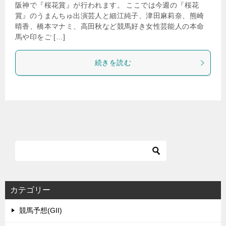
阪神で『桜花賞』が行われます。 ここでは今週の『桜花
賞』のうまんちゅ出演芸人と細江純子、津田麻莉奈、熊崎
晴香、橋本マナミ、高田秋など競馬好き女性芸能人の本命
馬や印をご […]
続きを読む
カテゴリー
競馬予想(GII)