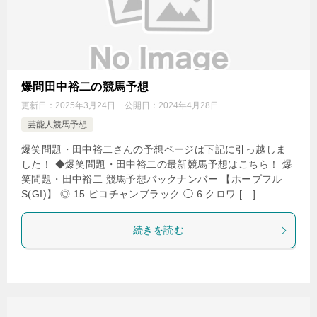
爆問田中裕二の競馬予想
更新日：
2025年3月24日
公開日：
2024年4月28日
芸能人競馬予想
爆笑問題・田中裕二さんの予想ページは下記に引っ越しま
した！ ◆爆笑問題・田中裕二の最新競馬予想はこちら！ 爆
笑問題・田中裕二 競馬予想バックナンバー 【ホープフル
S(GI)】 ◎ 15.ピコチャンブラック ◯ 6.クロワ […]
続きを読む