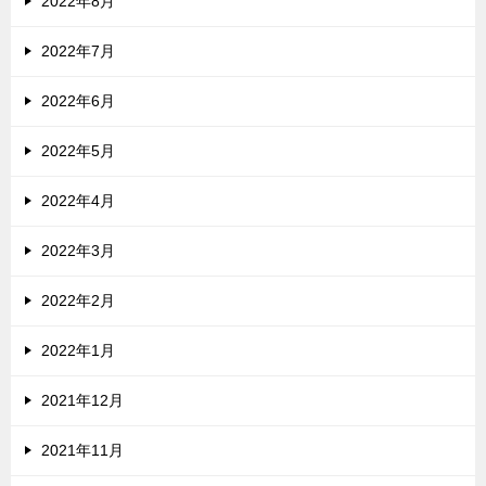
2022年8月
2022年7月
2022年6月
2022年5月
2022年4月
2022年3月
2022年2月
2022年1月
2021年12月
2021年11月