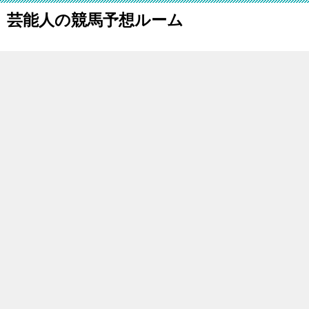
芸能人の競馬予想ルーム