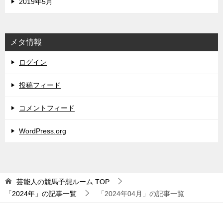
2019年5月
メタ情報
ログイン
投稿フィード
コメントフィード
WordPress.org
芸能人の競馬予想ルーム
TOP
「2024年」の記事一覧
「2024年04月」の記事一覧