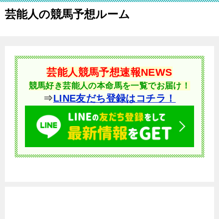
芸能人の競馬予想ルーム
芸能人競馬予想速報NEWS
競馬好き芸能人の本命馬を一覧でお届け！
⇒
LINE友だち登録はコチラ！