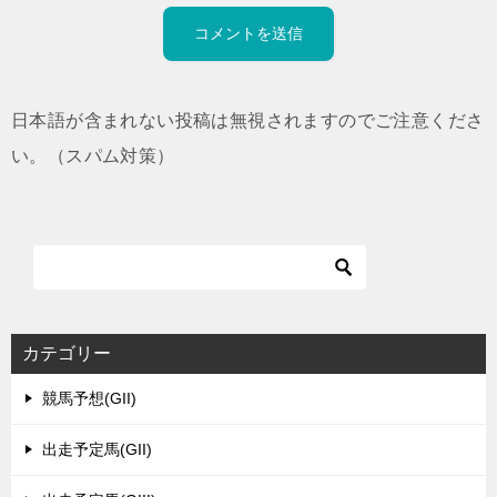
日本語が含まれない投稿は無視されますのでご注意くださ
い。（スパム対策）
カテゴリー
競馬予想(GII)
出走予定馬(GII)