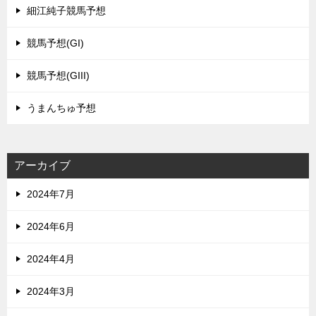
細江純子競馬予想
競馬予想(GI)
競馬予想(GIII)
うまんちゅ予想
アーカイブ
2024年7月
2024年6月
2024年4月
2024年3月