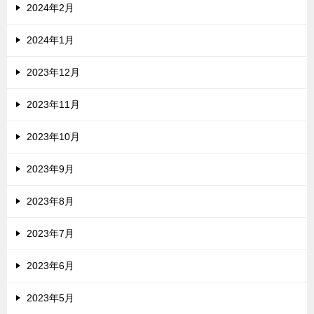
2024年2月
2024年1月
2023年12月
2023年11月
2023年10月
2023年9月
2023年8月
2023年7月
2023年6月
2023年5月