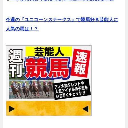
今週の『ユニコーンステークス』で競馬好き芸能人に
人気の馬は！？