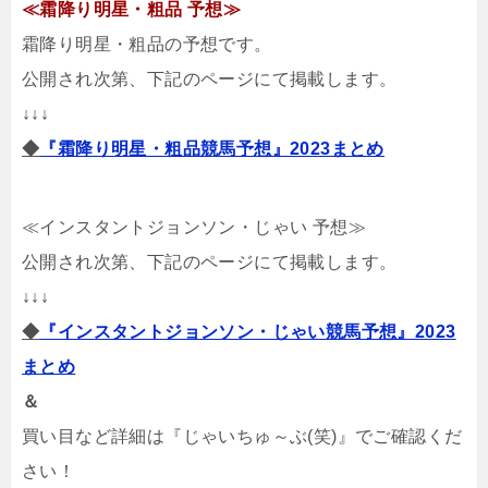
≪霜降り明星・粗品 予想≫
霜降り明星・粗品の予想です。
公開され次第、下記のページにて掲載します。
↓↓↓
◆
『霜降り明星・粗品競馬予想』2023まとめ
≪インスタントジョンソン・じゃい 予想≫
公開され次第、下記のページにて掲載します。
↓↓↓
◆
『インスタントジョンソン・じゃい競馬予想』2023
まとめ
＆
買い目など詳細は『じゃいちゅ～ぶ(笑)』でご確認くだ
さい！