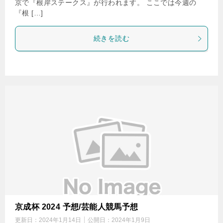
京で『根岸ステークス』が行われます。 ここでは今週の
『根 […]
続きを読む
京成杯 2024 予想/芸能人競馬予想
更新日：
2024年1月14日
公開日：
2024年1月9日