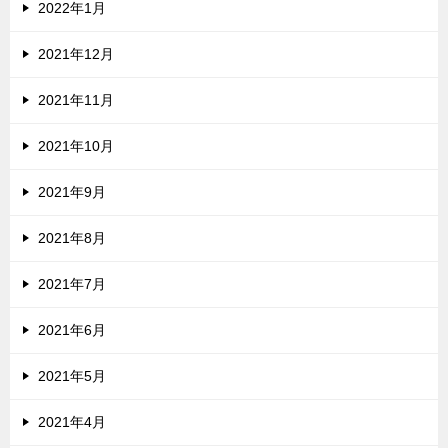
2022年1月
2021年12月
2021年11月
2021年10月
2021年9月
2021年8月
2021年7月
2021年6月
2021年5月
2021年4月