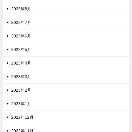
2023年8月
2023年7月
2023年6月
2023年5月
2023年4月
2023年3月
2023年2月
2023年1月
2022年12月
2022年11月