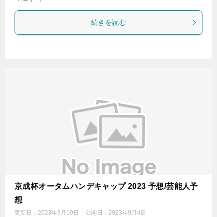
続きを読む
京成杯オータムハンデキャップ 2023 予想/芸能人予
想
更新日：
2023年9月10日
公開日：
2023年9月4日