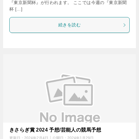
『東京新聞杯』が行われます。 ここでは今週の『東京新聞
杯 […]
続きを読む
きさらぎ賞 2024 予想/芸能人の競馬予想
更新日：
2024年2月4日
公開日：
2024年1月29日