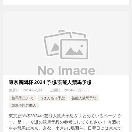
東京新聞杯 2024 予想/芸能人競馬予想
更新日：
2024年2月4日
公開日：
2024年1月29日
競馬予想(GIII)
うまんちゅ予想
芸能人競馬予想
競馬予想芸能人
東京新聞杯2024の芸能人競馬予想をまとめているページで
す。是非、今週の競馬予想の参考にしてください！ 今週の
中央競馬は東京、京都、小倉の3場開催。日曜日には東京で