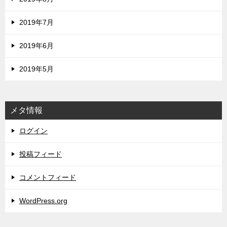
2019年7月
2019年6月
2019年5月
メタ情報
ログイン
投稿フィード
コメントフィード
WordPress.org