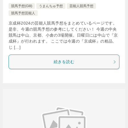
競馬予想(GIII)
うまんちゅ予想
芸能人競馬予想
競馬予想芸能人
京成杯2024の芸能人競馬予想をまとめているページです。
是非、今週の競馬予想の参考にしてください！ 今週の中央
競馬は中山、京都、小倉の3場開催。日曜日には中山で『京
成杯』が行われます。 ここでは今週の『京成杯』の粗品、
じ […]
続きを読む