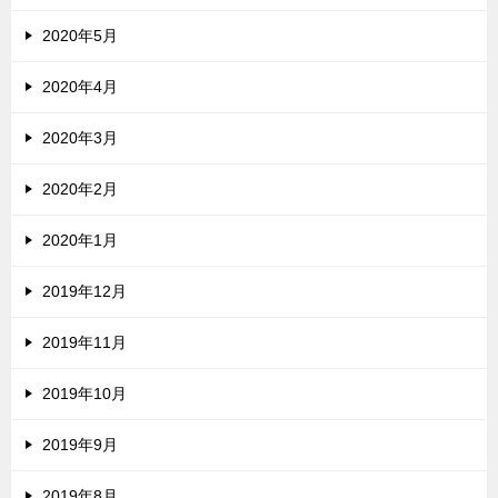
2020年5月
2020年4月
2020年3月
2020年2月
2020年1月
2019年12月
2019年11月
2019年10月
2019年9月
2019年8月