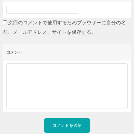
次回のコメントで使用するためブラウザーに自分の名
前、メールアドレス、サイトを保存する。
コメント