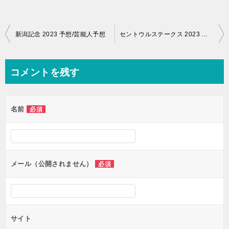
投
新潟記念 2023 予想/芸能人予想
セントウルステークス 2023 予想/芸能人予想
稿
ナ
コメントを残す
ビ
ゲ
名前
必須
ー
シ
ョ
ン
メール（公開されません）
必須
サイト