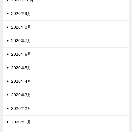
2020年9月
2020年8月
2020年7月
2020年6月
2020年5月
2020年4月
2020年3月
2020年2月
2020年1月