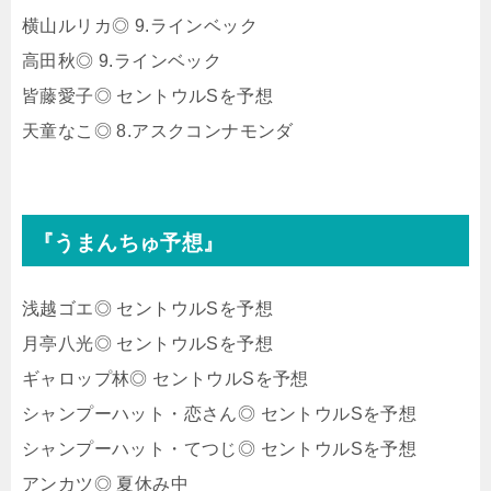
横山ルリカ◎ 9.ラインベック
高田秋◎ 9.ラインベック
皆藤愛子◎ セントウルSを予想
天童なこ◎ 8.アスクコンナモンダ
『うまんちゅ予想』
浅越ゴエ◎ セントウルSを予想
月亭八光◎ セントウルSを予想
ギャロップ林◎ セントウルSを予想
シャンプーハット・恋さん◎ セントウルSを予想
シャンプーハット・てつじ◎ セントウルSを予想
アンカツ◎ 夏休み中