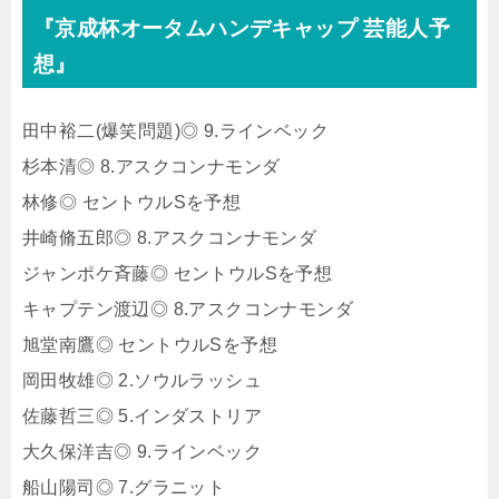
『京成杯オータムハンデキャップ 芸能人予
想』
田中裕二(爆笑問題)◎ 9.ラインベック
杉本清◎ 8.アスクコンナモンダ
林修◎ セントウルSを予想
井崎脩五郎◎ 8.アスクコンナモンダ
ジャンポケ斉藤◎ セントウルSを予想
キャプテン渡辺◎ 8.アスクコンナモンダ
旭堂南鷹◎ セントウルSを予想
岡田牧雄◎ 2.ソウルラッシュ
佐藤哲三◎ 5.インダストリア
大久保洋吉◎ 9.ラインベック
船山陽司◎ 7.グラニット