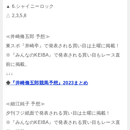
▲ 6.シャイニーロック
△ 2,3,5,8
≪井崎脩五郎 予想≫
東スポ『井崎亭』で発表される買い目は土曜に掲載！
※『みんなのKEIBA』で発表される買い目もレース直
前に掲載。
↓↓↓
◆
『井崎脩五郎競馬予想』2023まとめ
≪細江純子 予想≫
夕刊フジ紙面で発表される買い目は土曜に掲載！
※『みんなのKEIBA』で発表される買い目もレース直