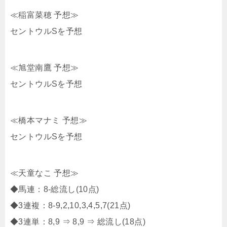
≪稲富菜穂 予想≫
セントウルSを予想
≪旭堂南鷹 予想≫
セントウルSを予想
≪橋本マナミ 予想≫
セントウルSを予想
≪天童なこ 予想≫
◆馬連：8-総流し(10点)
◆3連複：8-9,2,10,3,4,5,7(21点)
◆3連単：8,9 ⇒ 8,9 ⇒ 総流し(18点)