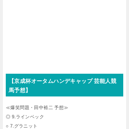
【京成杯オータムハンデキャップ 芸能人競
馬予想】
≪爆笑問題・田中裕二 予想≫
◎ 9.ラインベック
○ 7.グラニット