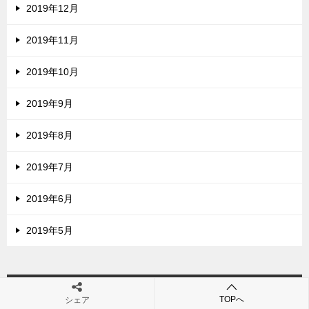
2019年12月
2019年11月
2019年10月
2019年9月
2019年8月
2019年7月
2019年6月
2019年5月
メタ情報
TOPへ
シェア