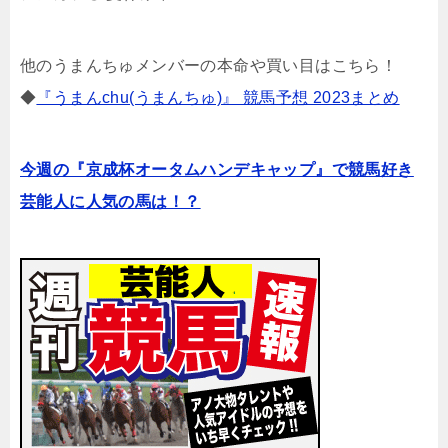
他のうまんちゅメンバーの本命や買い目はこちら！
◆
『うまんchu(うまんちゅ)』 競馬予想 2023まとめ
今週の『京成杯オータムハンデキャップ』で競馬好き
芸能人に人気の馬は！？