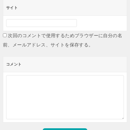
サイト
次回のコメントで使用するためブラウザーに自分の名
前、メールアドレス、サイトを保存する。
コメント