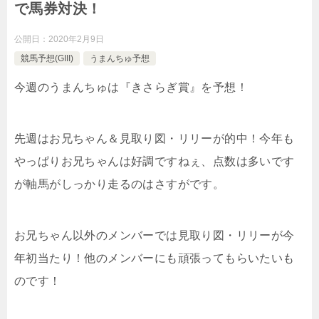
で馬券対決！
公開日：
2020年2月9日
競馬予想(GIII)
うまんちゅ予想
今週のうまんちゅは『きさらぎ賞』を予想！
先週はお兄ちゃん＆見取り図・リリーが的中！今年も
やっぱりお兄ちゃんは好調ですねぇ、点数は多いです
が軸馬がしっかり走るのはさすがです。
お兄ちゃん以外のメンバーでは見取り図・リリーが今
年初当たり！他のメンバーにも頑張ってもらいたいも
のです！