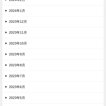
2024年1月
2023年12月
2023年11月
2023年10月
2023年9月
2023年8月
2023年7月
2023年6月
2023年5月