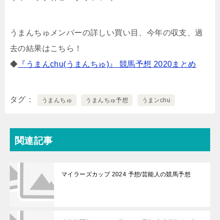
うまんちゅメンバーの詳しい買い目、今年の収支、過
去の結果はこちら！
◆
『うまんchu(うまんちゅ)』 競馬予想 2020まとめ
タグ
うまんちゅ
うまんちゅ予想
うまンchu
関連記事
マイラーズカップ 2024 予想/芸能人の競馬予想