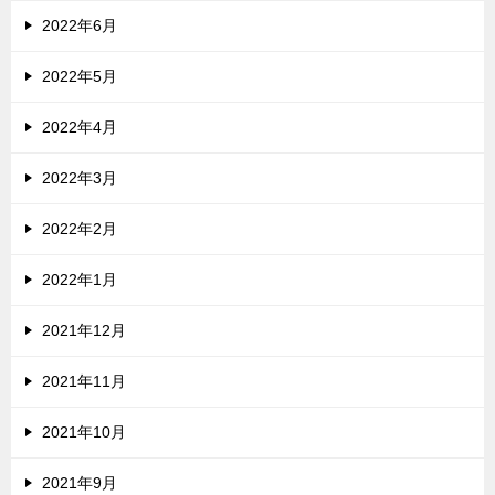
2022年6月
2022年5月
2022年4月
2022年3月
2022年2月
2022年1月
2021年12月
2021年11月
2021年10月
2021年9月