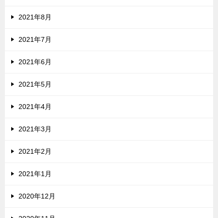
2021年8月
2021年7月
2021年6月
2021年5月
2021年4月
2021年3月
2021年2月
2021年1月
2020年12月