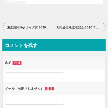
投
東京新聞杯/きさらぎ賞 2020 予想/芸能人の本命馬から浮上する地雷馬は！？
共同通信杯/京都記念 2020 予想/芸能人の本命馬から浮上する地雷馬は！？
稿
ナ
コメントを残す
ビ
ゲ
名前
必須
ー
シ
ョ
ン
メール（公開されません）
必須