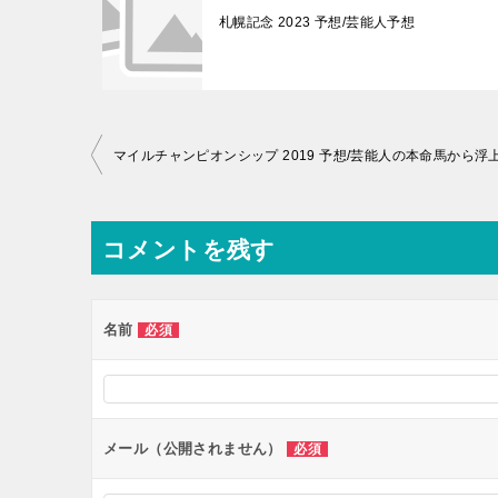
札幌記念 2023 予想/芸能人予想
投
稿
ナ
コメントを残す
ビ
ゲ
ー
名前
必須
シ
ョ
ン
メール（公開されません）
必須