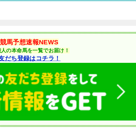
競馬予想速報NEWS
能人の本命馬を一覧でお届け！
NE友だち登録はコチラ！