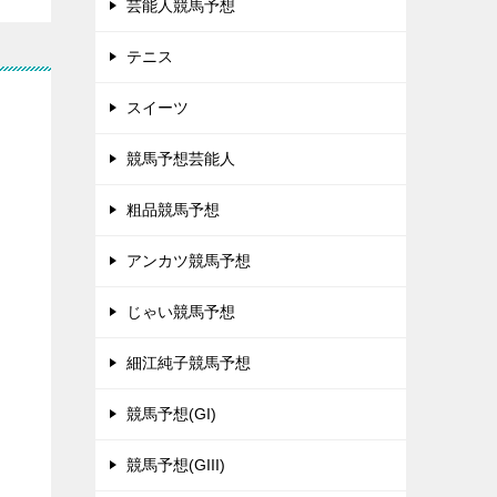
芸能人競馬予想
テニス
スイーツ
競馬予想芸能人
粗品競馬予想
アンカツ競馬予想
じゃい競馬予想
細江純子競馬予想
競馬予想(GI)
競馬予想(GIII)