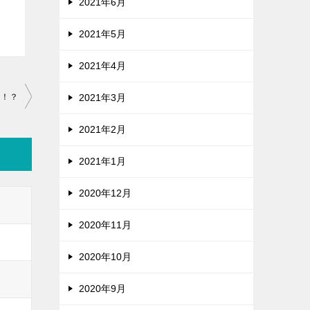
2021年6月
2021年5月
2021年4月
2021年3月
は！？
2021年2月
2021年1月
2020年12月
2020年11月
2020年10月
2020年9月