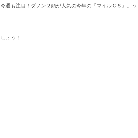
は今週も注目！ダノン２頭が人気の今年の『マイルＣＳ』。う
ましょう！