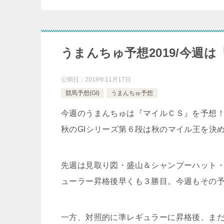
うまんちゅ予想2019/今週
公開日：
2019年11月17日
競馬予想(GI)
うまんちゅ予想
今週のうまんちゅは『マイルＣＳ』を予想
秋のGIシリーズ第６段は秋のマイル王を決
先週は見取り図・盛山＆シャンプーハット
ューラー昇格後早くも３勝目。今週もその
一方、対照的に準レギュラーに昇格後、ま