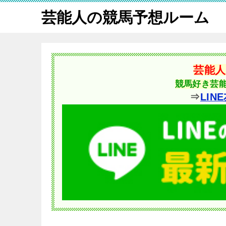
芸能人の競馬予想ルーム
芸能人
競馬好き芸
⇒
LI