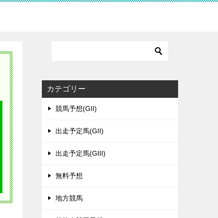
カテゴリー
競馬予想(GII)
出走予定馬(GII)
出走予定馬(GIII)
無料予想
地方競馬