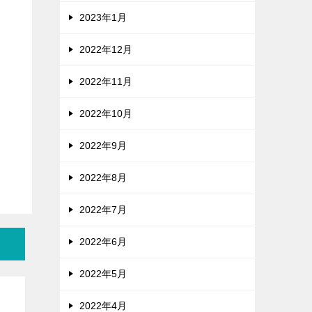
2023年1月
2022年12月
2022年11月
2022年10月
2022年9月
2022年8月
2022年7月
2022年6月
2022年5月
2022年4月