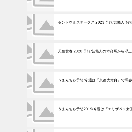
セントウルステークス 2023 予想/芸能人予想
天皇賞春 2020 予想/芸能人の本命馬から
うまんちゅ予想/今週は『京都大賞典』で馬
うまんちゅ予想2019/今週は『エリザベス