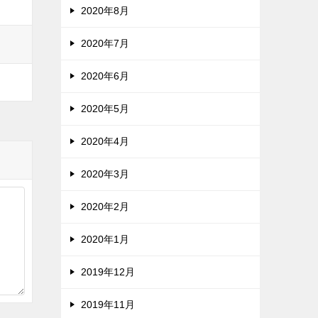
2020年8月
2020年7月
2020年6月
2020年5月
2020年4月
2020年3月
2020年2月
2020年1月
2019年12月
2019年11月