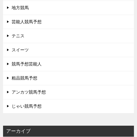
地方競馬
芸能人競馬予想
テニス
スイーツ
競馬予想芸能人
粗品競馬予想
アンカツ競馬予想
じゃい競馬予想
アーカイブ