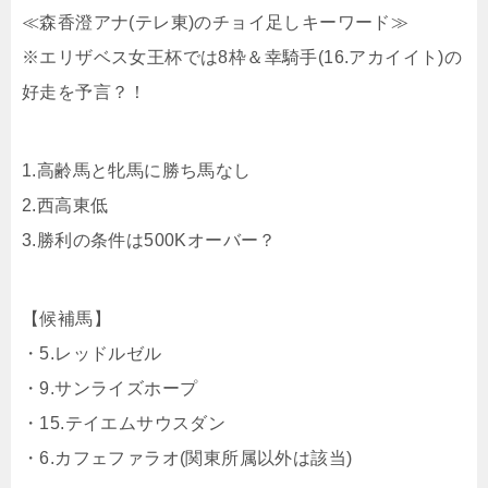
≪森香澄アナ(テレ東)のチョイ足しキーワード≫
※エリザベス女王杯では8枠＆幸騎手(16.アカイイト)の
好走を予言？！
1.高齢馬と牝馬に勝ち馬なし
2.西高東低
3.勝利の条件は500Kオーバー？
【候補馬】
・5.レッドルゼル
・9.サンライズホープ
・15.テイエムサウスダン
・6.カフェファラオ(関東所属以外は該当)