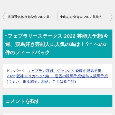
投
共同通信杯/京都記念 2022 芸能人予想/今週、競馬好き芸能人に人気の馬は！？
中山記念/阪急杯 2022 芸能人予想/今週、競馬好き芸能人に人気の馬は！？
稿
ナ
“フェブラリーステークス 2022 芸能人予想/今
ビ
週、競馬好き芸能人に人気の馬は！？” への1
ゲ
件のフィードバック
ー
シ
ピンバック:
キャプテン渡辺、ジャンポケ斉藤の競馬予想
ョ
2022|阪神JF＆カペラS編 ｜ 逆説の競馬予想/芸能人競馬予想
ン
(じゃい、細江純子、粗品、こじはる予想)
コメントを残す