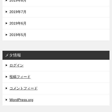
2019年8月
2019年7月
2019年6月
2019年5月
メタ情報
ログイン
投稿フィード
コメントフィード
WordPress.org