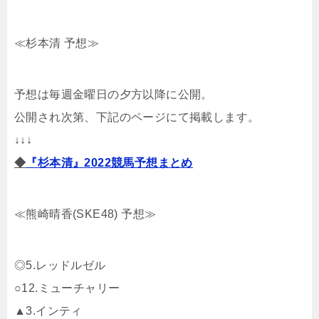
≪杉本清 予想≫
予想は毎週金曜日の夕方以降に公開。
公開され次第、下記のページにて掲載します。
↓↓↓
◆
『杉本清』2022競馬予想まとめ
≪熊崎晴香(SKE48) 予想≫
◎5.レッドルゼル
○12.ミューチャリー
▲3.インティ