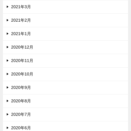
2021年3月
2021年2月
2021年1月
2020年12月
2020年11月
2020年10月
2020年9月
2020年8月
2020年7月
2020年6月