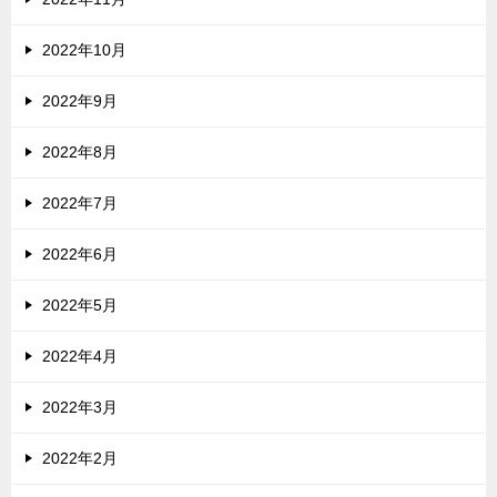
2022年10月
2022年9月
2022年8月
2022年7月
2022年6月
2022年5月
2022年4月
2022年3月
2022年2月