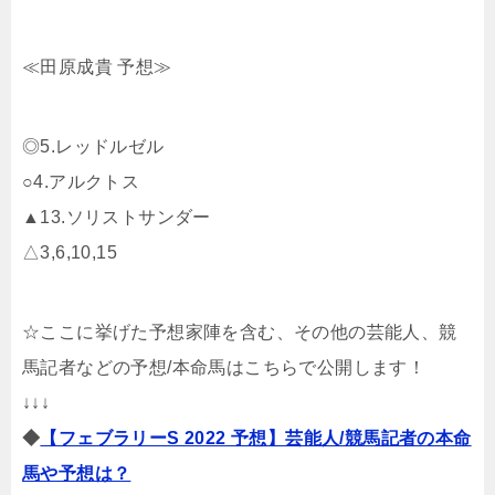
≪田原成貴 予想≫
◎5.レッドルゼル
○4.アルクトス
▲13.ソリストサンダー
△3,6,10,15
☆ここに挙げた予想家陣を含む、その他の芸能人、競
馬記者などの予想/本命馬はこちらで公開します！
↓↓↓
◆
【フェブラリーS 2022 予想】芸能人/競馬記者の本命
馬や予想は？