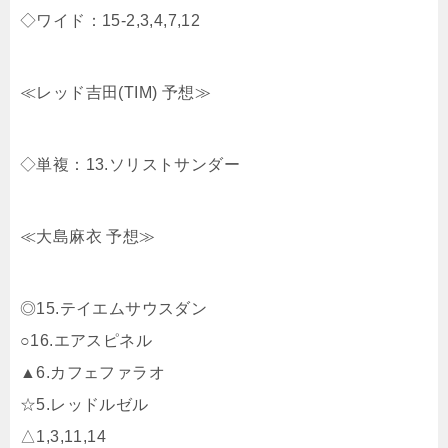
◇ワイド：15-2,3,4,7,12
≪レッド吉田(TIM) 予想≫
◇単複：13.ソリストサンダー
≪大島麻衣 予想≫
◎15.テイエムサウスダン
○16.エアスピネル
▲6.カフェファラオ
☆5.レッドルゼル
△1,3,11,14