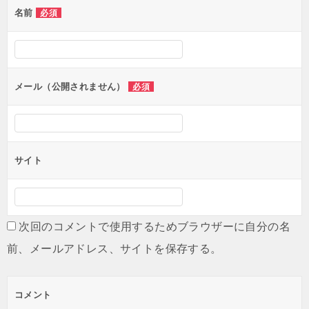
名前
必須
メール（公開されません）
必須
サイト
次回のコメントで使用するためブラウザーに自分の名
前、メールアドレス、サイトを保存する。
コメント