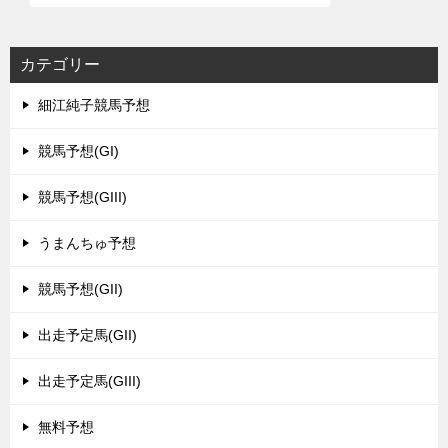
カテゴリー
細江純子競馬予想
競馬予想(GI)
競馬予想(GIII)
うまんちゅ予想
競馬予想(GII)
出走予定馬(GII)
出走予定馬(GIII)
無料予想