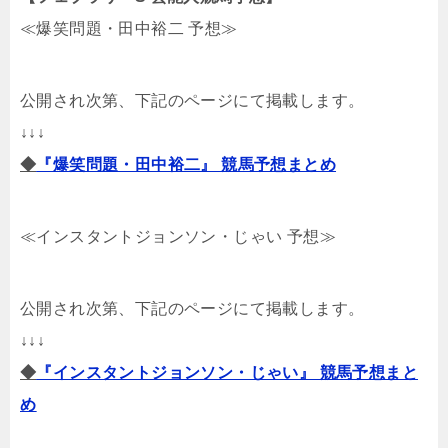
≪爆笑問題・田中裕二 予想≫
公開され次第、下記のページにて掲載します。
↓↓↓
◆
『爆笑問題・田中裕二』 競馬予想まとめ
≪インスタントジョンソン・じゃい 予想≫
公開され次第、下記のページにて掲載します。
↓↓↓
◆
『インスタントジョンソン・じゃい』 競馬予想まと
め