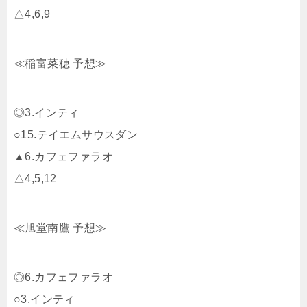
△4,6,9
≪稲富菜穂 予想≫
◎3.インティ
○15.テイエムサウスダン
▲6.カフェファラオ
△4,5,12
≪旭堂南鷹 予想≫
◎6.カフェファラオ
○3.インティ