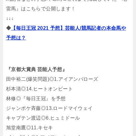
雷馬』はこちらで公開します！
↓↓↓
◆
【毎日王冠 2021 予想】芸能人/競馬記者の本命馬や
予想は？
『京都大賞典 芸能人予想』
田中裕二(爆笑問題)◎1.アイアンバローズ
杉本清◎14.ヒートオンビート
林修◎『毎日王冠』を予想
ジャンポケ斉藤◎13.ロードマイウェイ
キャプテン渡辺◎6.ヒュミドール
旭堂南鷹◎11.キセキ