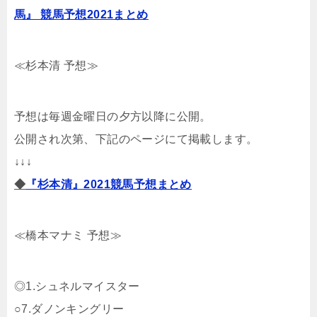
馬』 競馬予想2021まとめ
≪杉本清 予想≫
予想は毎週金曜日の夕方以降に公開。
公開され次第、下記のページにて掲載します。
↓↓↓
◆
『杉本清』2021競馬予想まとめ
≪橋本マナミ 予想≫
◎1.シュネルマイスター
○7.ダノンキングリー