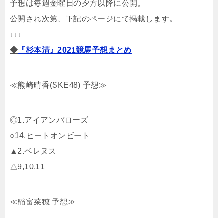
予想は毎週金曜日の夕方以降に公開。
公開され次第、下記のページにて掲載します。
↓↓↓
◆
『杉本清』2021競馬予想まとめ
≪熊崎晴香(SKE48) 予想≫
◎1.アイアンバローズ
○14.ヒートオンビート
▲2.ベレヌス
△9,10,11
≪稲富菜穂 予想≫