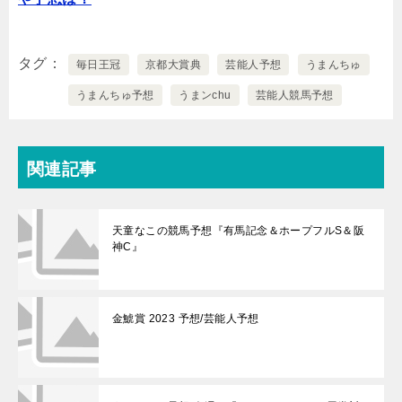
タグ
毎日王冠
京都大賞典
芸能人予想
うまんちゅ
うまんちゅ予想
うまンchu
芸能人競馬予想
関連記事
天童なこの競馬予想『有馬記念＆ホープフルS＆阪
神C』
金鯱賞 2023 予想/芸能人予想