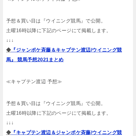
予想＆買い目は『ウイニング競馬』で公開。
土曜16時以降に下記のページにて掲載します。
↓↓↓
◆
『ジャンポケ斉藤＆キャプテン渡辺/ウイニング競
馬』 競馬予想2021まとめ
≪キャプテン渡辺 予想≫
予想＆買い目は『ウイニング競馬』で公開。
土曜16時以降に下記のページにて掲載します。
↓↓↓
◆
『キャプテン渡辺＆ジャンポケ斉藤/ウイニング競