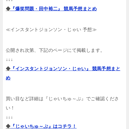
◆
『爆笑問題・田中裕二』 競馬予想まとめ
≪インスタントジョンソン・じゃい 予想≫
公開され次第、下記のページにて掲載します。
↓↓↓
◆
『インスタントジョンソン・じゃい』 競馬予想まと
め
買い目など詳細は『じゃいちゅ～ぶ』でご確認くださ
い！
↓↓↓
◆
『じゃいちゅ～ぶ』はコチラ！