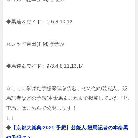
◆馬連＆ワイド：1-6,8,10,12
≪レッド吉田(TIM) 予想≫
◆馬連＆ワイド：9-3,4,8,11,13,14
☆ここに挙げた予想家陣を含む、その他の芸能人、競
馬記者などの予想/本命馬＆これまで掲載していた『地
雷馬』はこちらで公開します！
↓↓↓
◆
【京都大賞典 2021 予想】芸能人/競馬記者の本命馬
や予想は？