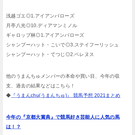
浅越ゴエ◎1.アイアンバローズ
月亭八光◎10.ディアマンミノル
ギャロップ林◎1.アイアンバローズ
シャンプーハット・こいで◎3.ステイフーリッシュ
シャンプーハット・てつじ◎2.ベレヌス
他のうまんちゅメンバーの本命や買い目、今年の収
支、過去の結果などはこちら！
◆
『うまんchu(うまんちゅ)』 競馬予想 2021まとめ
今年の『京都大賞典』で競馬好き芸能人に人気の馬
は！？