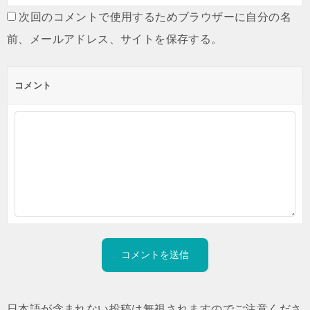
次回のコメントで使用するためブラウザーに自分の名
前、メールアドレス、サイトを保存する。
コメント
日本語が含まれない投稿は無視されますのでご注意くださ