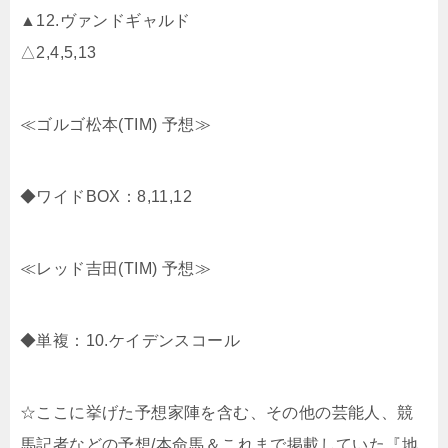
▲12.ヴァンドギャルド
△2,4,5,13
≪ゴルゴ松本(TIM) 予想≫
◆ワイドBOX：8,11,12
≪レッド吉田(TIM) 予想≫
◆単複：10.ケイデンスコール
☆ここに挙げた予想家陣を含む、その他の芸能人、競
馬記者などの予想/本命馬＆これまで掲載していた『地