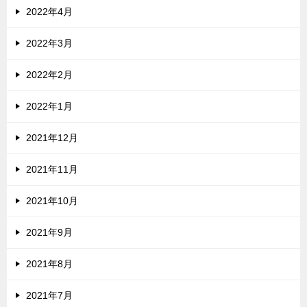
2022年4月
2022年3月
2022年2月
2022年1月
2021年12月
2021年11月
2021年10月
2021年9月
2021年8月
2021年7月