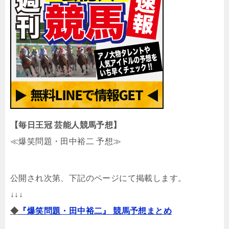
【毎日王冠 芸能人競馬予想】
≪爆笑問題・田中裕二 予想≫
公開され次第、下記のページにて掲載します。
↓↓↓
◆
『爆笑問題・田中裕二』 競馬予想まとめ