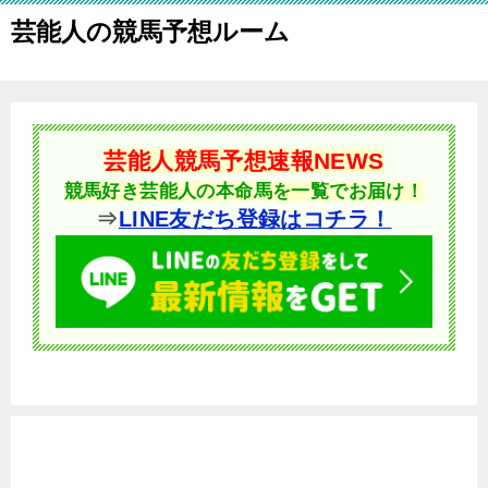
芸能人の競馬予想ルーム
芸能人競馬予想速報NEWS
競馬好き芸能人の本命馬を一覧でお届け！
⇒
LINE友だち登録はコチラ！