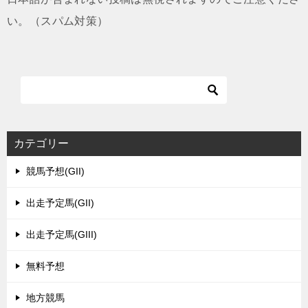
い。（スパム対策）
カテゴリー
競馬予想(GII)
出走予定馬(GII)
出走予定馬(GIII)
無料予想
地方競馬