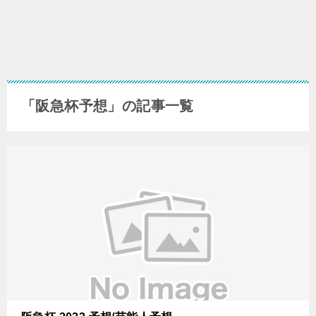
「阪急杯予想」の記事一覧