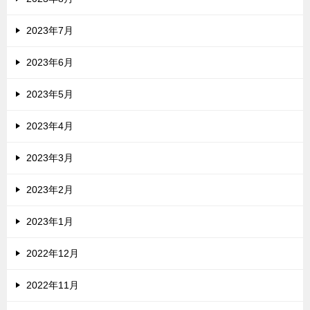
2023年7月
2023年6月
2023年5月
2023年4月
2023年3月
2023年2月
2023年1月
2022年12月
2022年11月