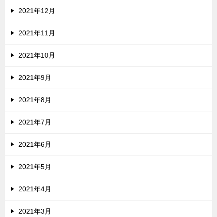
2021年12月
2021年11月
2021年10月
2021年9月
2021年8月
2021年7月
2021年6月
2021年5月
2021年4月
2021年3月