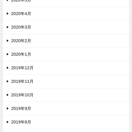
2020年5月
2020年4月
2020年3月
2020年2月
2020年1月
2019年12月
2019年11月
2019年10月
2019年9月
2019年8月