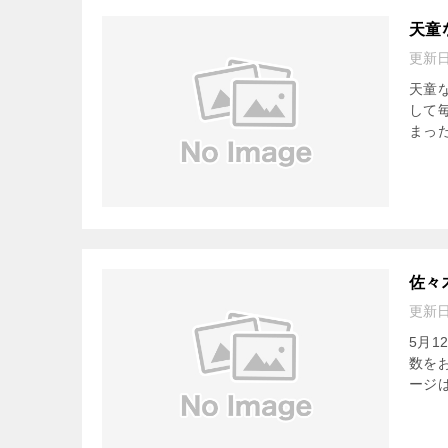
天童
更新
天童
して毎
まった
佐々
更新
5月
数を
ージは