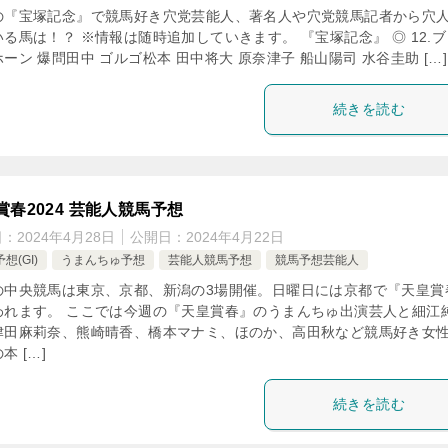
の『宝塚記念』で競馬好き穴党芸能人、著名人や穴党競馬記者から穴
る馬は！？ ※情報は随時追加していきます。 『宝塚記念』 ◎ 12.ブ
ーン 爆問田中 ゴルゴ松本 田中将大 原奈津子 船山陽司 水谷圭助 […]
続きを読む
賞春2024 芸能人競馬予想
日：
2024年4月28日
公開日：
2024年4月22日
想(GI)
うまんちゅ予想
芸能人競馬予想
競馬予想芸能人
の中央競馬は東京、京都、新潟の3場開催。日曜日には京都で『天皇賞
われます。 ここでは今週の『天皇賞春』のうまんちゅ出演芸人と細江
津田麻莉奈、熊崎晴香、橋本マナミ、ほのか、高田秋など競馬好き女
本 […]
続きを読む