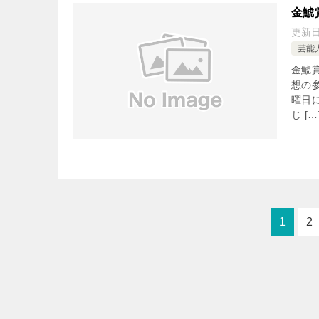
金鯱
更新
芸能
金鯱
想の
曜日
じ […
1
2