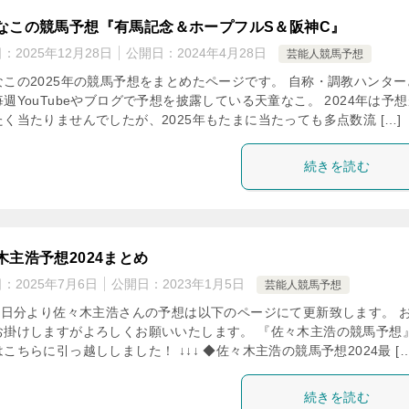
なこの競馬予想『有馬記念＆ホープフルS＆阪神C』
日：
2025年12月28日
公開日：
2024年4月28日
芸能人競馬予想
なこの2025年の競馬予想をまとめたページです。 自称・調教ハンター
週YouTubeやブログで予想を披露している天童なこ。 2024年は予
く当たりませんでしたが、2025年もたまに当たっても多点数流 […]
続きを読む
木主浩予想2024まとめ
日：
2025年7月6日
公開日：
2023年1月5日
芸能人競馬予想
12日分より佐々木主浩さんの予想は以下のページにて更新致します。 
お掛けしますがよろしくお願いいたします。 『佐々木主浩の競馬予想
こちらに引っ越ししました！ ↓↓↓ ◆佐々木主浩の競馬予想2024最 […
続きを読む