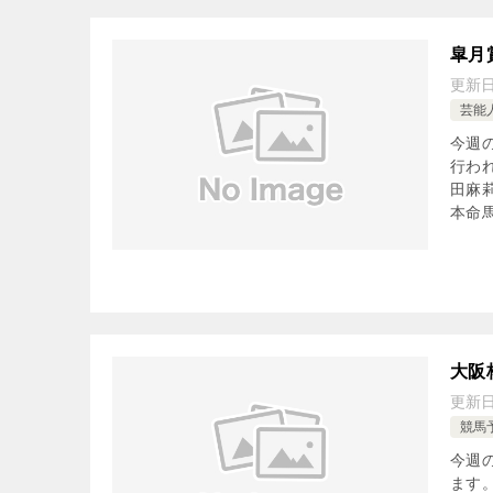
皐月
更新
芸能
今週
行わ
田麻
本命馬
大阪
更新
競馬予
今週
ます