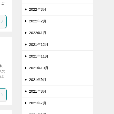
をご
2022年3月
2022年2月
2022年1月
2021年12月
2021年11月
非、
2021年10月
京の
では
2021年9月
2021年8月
2021年7月