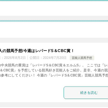
人の競馬予想/今週はレパードS＆CBC賞！
日：
2026年8月2日
公開日：
2024年7月20日
芸能人競馬予想
の中央競馬の重賞は『レパードS＆CBC賞＆エルムS』。 ここでは『レ
S＆CBC賞』を予想している競馬好き芸能人をご紹介。是非、今週の競
の参考にしてください！ 今週の『レパードS＆CBC賞』芸能人競馬予
続きを読む