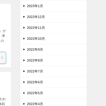
2023年1月
2022年12月
2022年11月
』が
、津
2022年10月
人の
2022年9月
2022年8月
2022年7月
2022年6月
2022年5月
われ
麻莉
2022年4月