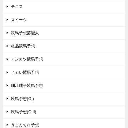
テニス
スイーツ
競馬予想芸能人
粗品競馬予想
アンカツ競馬予想
じゃい競馬予想
細江純子競馬予想
競馬予想(GI)
競馬予想(GIII)
うまんちゅ予想