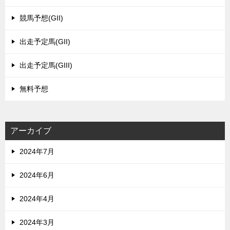
競馬予想(GII)
出走予定馬(GII)
出走予定馬(GIII)
無料予想
アーカイブ
2024年7月
2024年6月
2024年4月
2024年3月