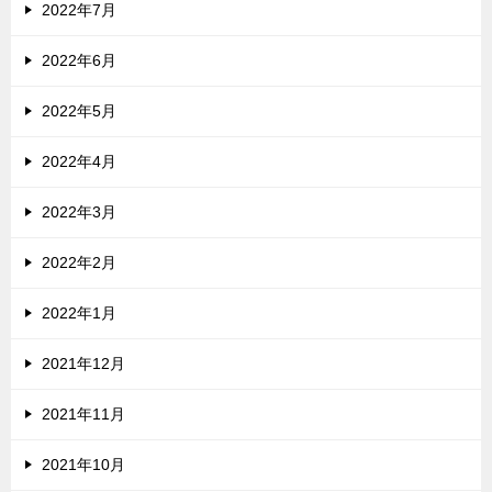
2022年7月
2022年6月
2022年5月
2022年4月
2022年3月
2022年2月
2022年1月
2021年12月
2021年11月
2021年10月