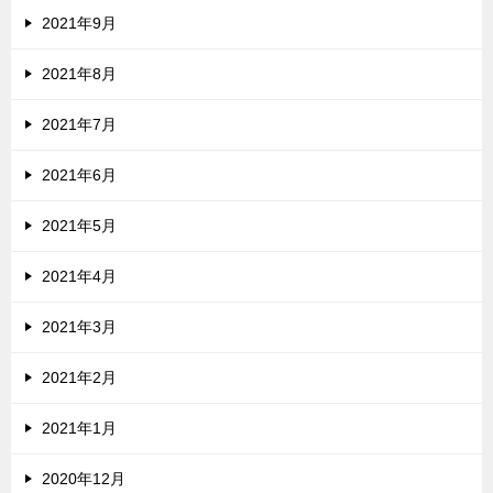
2021年9月
2021年8月
2021年7月
2021年6月
2021年5月
2021年4月
2021年3月
2021年2月
2021年1月
2020年12月