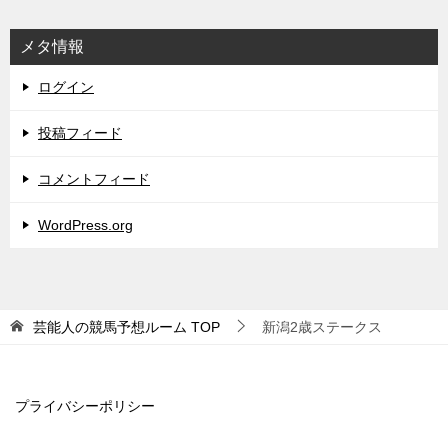
メタ情報
ログイン
投稿フィード
コメントフィード
WordPress.org
芸能人の競馬予想ルーム
TOP
新潟2歳ステークス
プライバシーポリシー