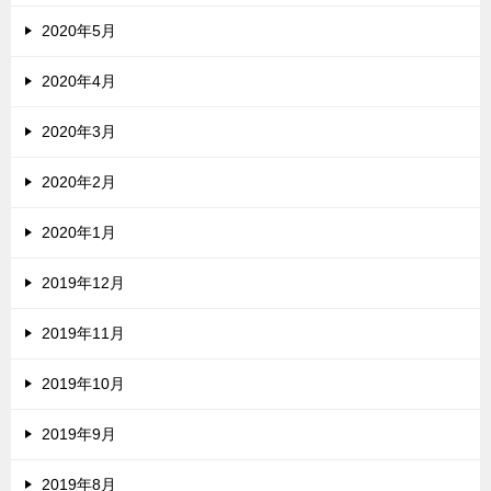
2020年5月
2020年4月
2020年3月
2020年2月
2020年1月
2019年12月
2019年11月
2019年10月
2019年9月
2019年8月