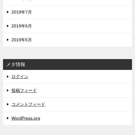
2019年7月
2019年6月
2019年5月
メタ情報
ログイン
投稿フィード
コメントフィード
WordPress.org