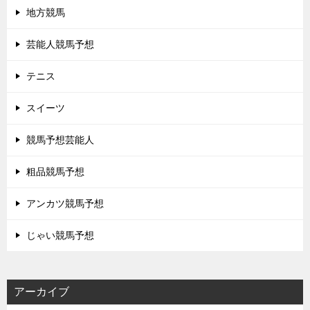
地方競馬
芸能人競馬予想
テニス
スイーツ
競馬予想芸能人
粗品競馬予想
アンカツ競馬予想
じゃい競馬予想
アーカイブ