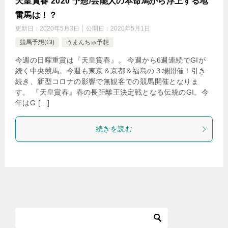
天皇賞春 2020 予想/芸能人の本命馬から浮上する地
雷馬は！？
更新日：
2020年5月3日
公開日：
2020年5月1日
競馬予想(GI)
うまんちゅ予想
今週の日曜重賞は『天皇賞春』。 今週から6週連続でGIが
続く中央競馬。今週も東京＆京都＆福島の３場開催！引き
続き、新型コロナの影響で無観客での競馬開催となりま
す。 『天皇賞春』春の長距離王決定戦となる伝統のGI。今
年はG […]
続きを読む