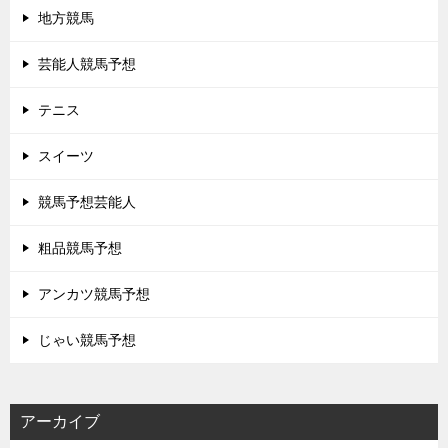
地方競馬
芸能人競馬予想
テニス
スイーツ
競馬予想芸能人
粗品競馬予想
アンカツ競馬予想
じゃい競馬予想
アーカイブ