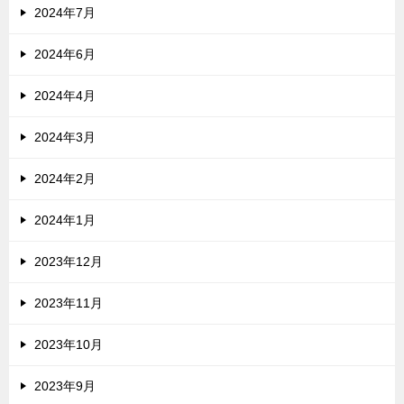
2024年7月
2024年6月
2024年4月
2024年3月
2024年2月
2024年1月
2023年12月
2023年11月
2023年10月
2023年9月