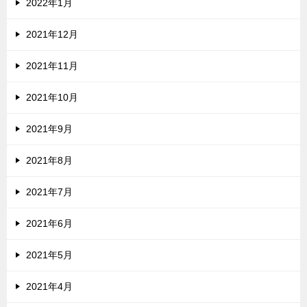
2022年1月
2021年12月
2021年11月
2021年10月
2021年9月
2021年8月
2021年7月
2021年6月
2021年5月
2021年4月