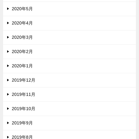
2020年5月
2020年4月
2020年3月
2020年2月
2020年1月
2019年12月
2019年11月
2019年10月
2019年9月
2019年8月