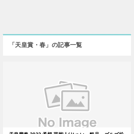
「天皇賞・春」の記事一覧