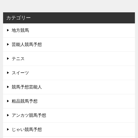
カテゴリー
地方競馬
芸能人競馬予想
テニス
スイーツ
競馬予想芸能人
粗品競馬予想
アンカツ競馬予想
じゃい競馬予想