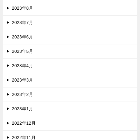
2023年8月
2023年7月
2023年6月
2023年5月
2023年4月
2023年3月
2023年2月
2023年1月
2022年12月
2022年11月