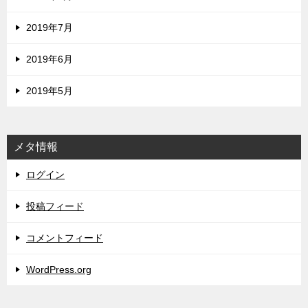
2019年7月
2019年6月
2019年5月
メタ情報
ログイン
投稿フィード
コメントフィード
WordPress.org