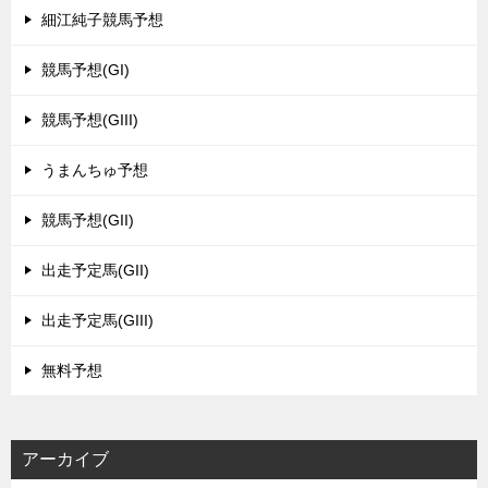
細江純子競馬予想
競馬予想(GI)
競馬予想(GIII)
うまんちゅ予想
競馬予想(GII)
出走予定馬(GII)
出走予定馬(GIII)
無料予想
アーカイブ