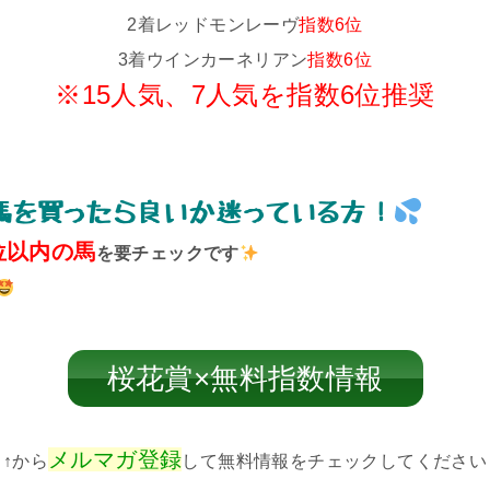
2着レッドモンレーヴ
指数6位
3着ウインカーネリアン
指数6位
※15人気、7人気を指数6位推奨
馬を買ったら良いか迷っている方！
位以内の馬
を要チェックです
桜花賞×無料指数情報
メルマガ登録
↑から
して無料情報をチェックしてください