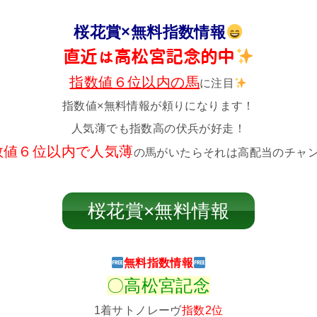
桜花賞×無料指数情報
直近は高松宮記念的中
指数値６位以内の馬
に注目
指数値×無料情報が頼りになります！
人気薄でも指数高の伏兵が好走！
数値６位以内で人気薄
の馬がいたらそれは高配当のチャ
桜花賞×無料情報
無料指数情報
〇高松宮記念
1着サトノレーヴ
指数2位