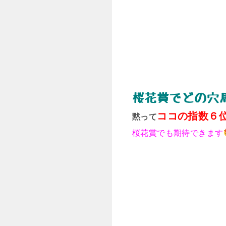
桜花賞でどの穴
ココの指数６
黙って
桜花賞でも期待できます